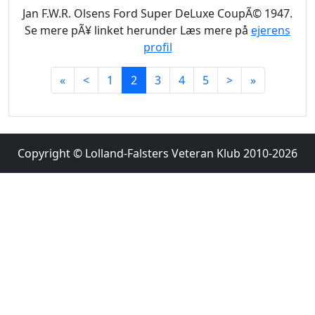
Jan F.W.R. Olsens Ford Super DeLuxe CoupÃ© 1947.
Se mere pÃ¥ linket herunder Læs mere på
ejerens
profil
«
<
1
2
3
4
5
>
»
Copyright © Lolland-Falsters Veteran Klub 2010-2026