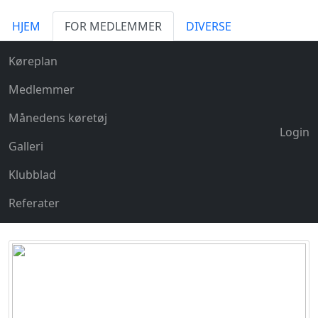
HJEM
FOR MEDLEMMER
DIVERSE
Køreplan
Medlemmer
Månedens køretøj
Login
Galleri
Klubblad
Referater